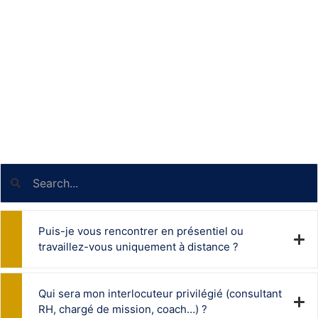
nous signaler toute
nécessité
particulière, nous
nous engageons à
trouver la solution
la plus appropriée
à votre visite.
Puis-je vous rencontrer en présentiel ou
travaillez-vous uniquement à distance ?
Qui sera mon interlocuteur privilégié (consultant
RH, chargé de mission, coach…) ?